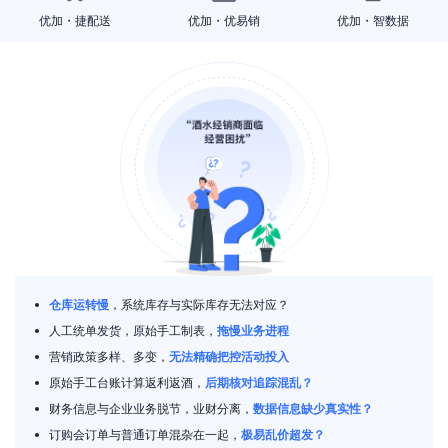
优加・捷配送
优加・优易销
优加・智数据
仓库运转慢
，系统库存与实际库存无法对应？
人工统单发货，原始手工制表，
拖慢业务进程
营销政策多样、多变，
无法精确把控活动投入
原始手工台账计算返利返酒，
后期核对追踪混乱？
财务信息与企业业务脱节，业财分离，
数据信息缺少真实性？
订购会订单与普通订单混杂在一起，
极易乱价超发？