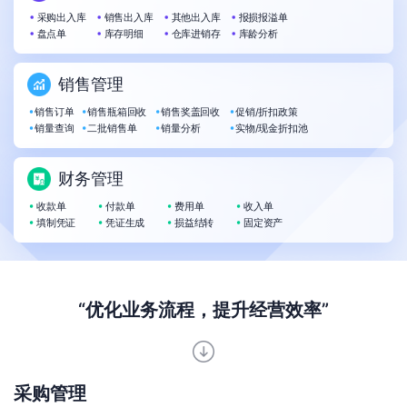
采购出入库
销售出入库
其他出入库
报损报溢单
盘点单
库存明细
仓库进销存
库龄分析
销售管理
销售订单
销售瓶箱回收
销售奖盖回收
促销/折扣政策
销量查询
二批销售单
销量分析
实物/现金折扣池
财务管理
收款单
付款单
费用单
收入单
填制凭证
凭证生成
损益结转
固定资产
“优化业务流程，提升经营效率”
采购管理