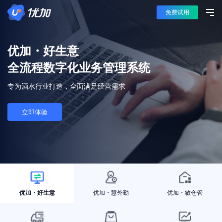
免费试用
优加・好生意
全流程数字化业务管理系统
专为酒水行业打造，全面满足经营需求
立即体验
优加・好生意
优加・慧外勤
优加・敏仓管