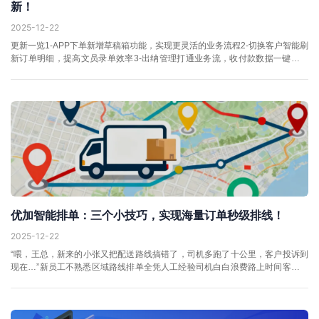
新！
2025-12-22
更新一览1-APP下单新增草稿箱功能，实现更灵活的业务流程2-切换客户智能刷
新订单明细，提高文员录单效率3-出纳管理打通业务流，收付款数据一键同步
银行日记账01APP下单新增草稿箱功能实现更灵活的业务流程为进一步优...
优加智能排单：三个小技巧，实现海量订单秒级排线！
2025-12-22
“喂，王总，新来的小张又把配送路线搞错了，司机多跑了十公里，客户投诉到
现在…”新员工不熟悉区域路线排单全凭人工经验司机白白浪费路上时间客户投
诉率居高不下...... 01 传统排单困境：企业难以言说的...